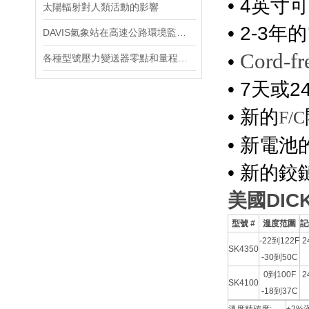
• 4
英寸可
太陽輻射對人類活動的影響
• 2-3
年的
DAVIS氣象站在高速公路環境監測中的應用
Cord-fr
•
各種型號壓力變送器零點和量程調節方法
• 7
天或
2
•
新的
F/C
•
新電池
•
新的鉸
美國DIC
型號
#
溫度范圍
記
-22
到
122F
2
SK4350
-30
到
50C
0
到
100F
2
SK4100
-18
到
37C