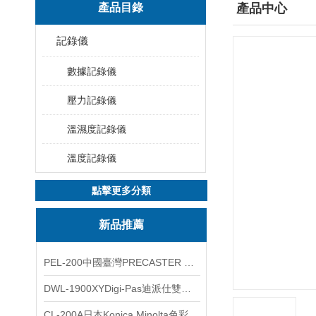
產品目錄
產品中心
記錄儀
數據記錄儀
壓力記錄儀
溫濕度記錄儀
溫度記錄儀
點擊更多分類
新品推薦
PEL-200中國臺灣PRECASTER 高精度無線智能電子水平儀
DWL-1900XYDigi-Pas迪派仕雙軸智能垂直水平儀
CL-200A日本Konica Minolta色彩照度計